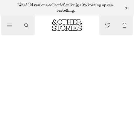
Word lid van ons collectief en krijg 10% korting op een
bestelling.
/
TOPS EN T-SHIRTS
OVERSIZED SWEATSHIRT VAN KATOENEN JERSEY
€ 45
€ 79
NIET OP VOORRAAD
/
KLEDING
HELDERGEEL
XS
S
M
L