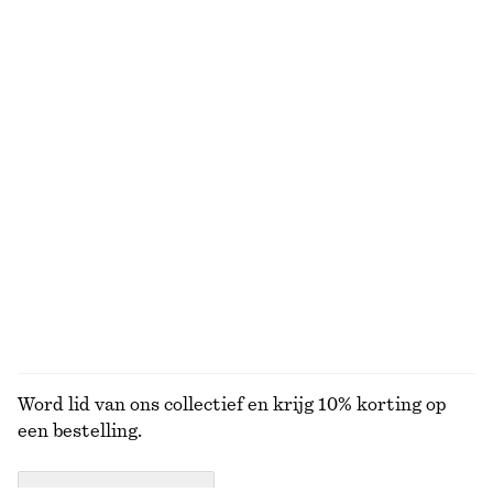
Recht katoenen T-shirt
Wikkelblouse van katoen
€ 25
€ 79
100% organic cotton
Nieuw
+
6
100% cotton
Cropped overdyed denim jack
Overhemdjurk met verlaagde taille
€ 45
€ 129
€ 49
€ 99
Laatste kans
Laatste kans
BEKIJK ALLE TOPS EN T-SHIRTS
Word lid van ons collectief en krijg 10% korting op
een bestelling.