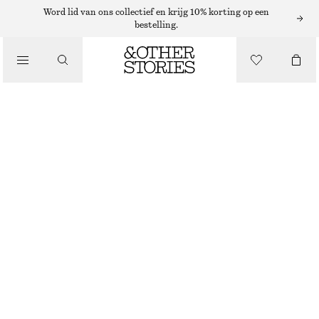
Word lid van ons collectief en krijg 10% korting op een
bestelling.
BROEKEN
/
KLEDING
OVERSIZED JOGGINGBROEK
€ 29
€ 79
LAATSTE KANS
LICHTGREIGE
XS
S
M
L