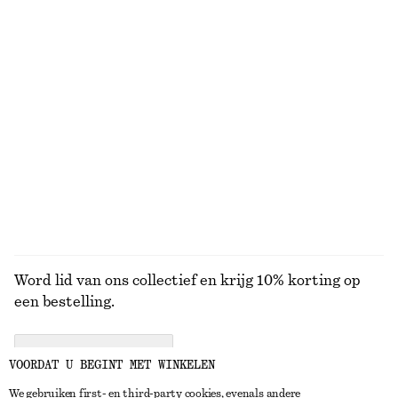
BEKIJK ONZE ANDERE COLLECTIES
KNITWEAR
JURKEN
ACCESSOIRES
JACKS EN
JASSEN
Word lid van ons collectief en krijg 10% korting op
een bestelling.
CREATE ACCOUNT
VOORDAT U BEGINT MET WINKELEN
We gebruiken first- en third-party cookies, evenals andere