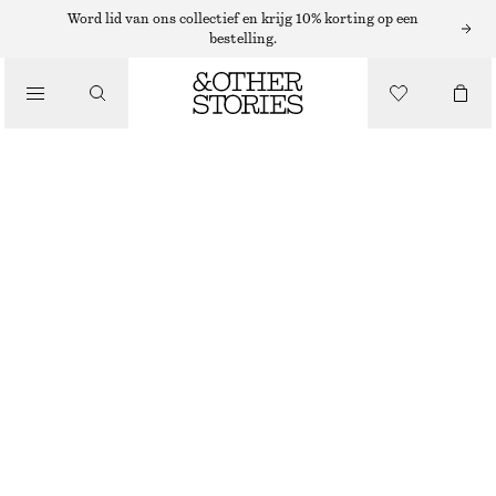
Word lid van ons collectief en krijg 10% korting op een
bestelling.
BROEKEN
/
KLEDING
TRAININGSBROEK VAN SCUBASTOF
€ 39
€ 99
LAATSTE KANS
DONKERGROEN/WIT
XS
S
M
L