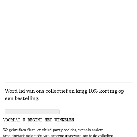
KNITWEAR
JURKEN
ACCESSOIRES
JACKS EN
JASSEN
Word lid van ons collectief en krijg 10% korting op
een bestelling.
CREATE ACCOUNT
VOORDAT U BEGINT MET WINKELEN
We gebruiken first- en third-party cookies, evenals andere
trackingtechnologieën van externe uitgevers, om je de volledige