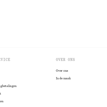
RVICE
OVER ONS
Over ons
In de maak
ugbetalingen
t
gen