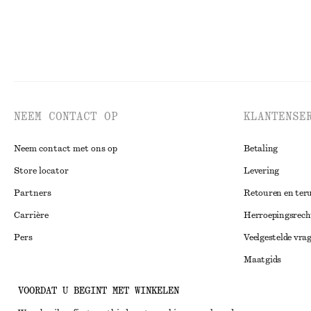
NEEM CONTACT OP
KLANTENSE
Neem contact met ons op
Betaling
Store locator
Levering
Partners
Retouren en ter
Carrière
Herroepingsrech
Pers
Veelgestelde vra
Maatgids
Studentenkorti
Instagram
VOORDAT U BEGINT MET WINKELEN
Alternatieve ges
Pinterest