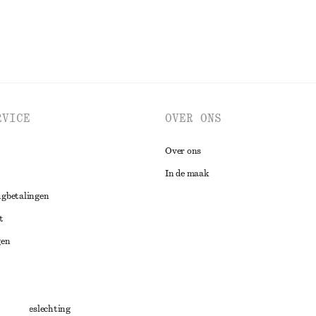
RVICE
OVER ONS
Over ons
In de maak
ugbetalingen
t
gen
ng
chillenbeslechting