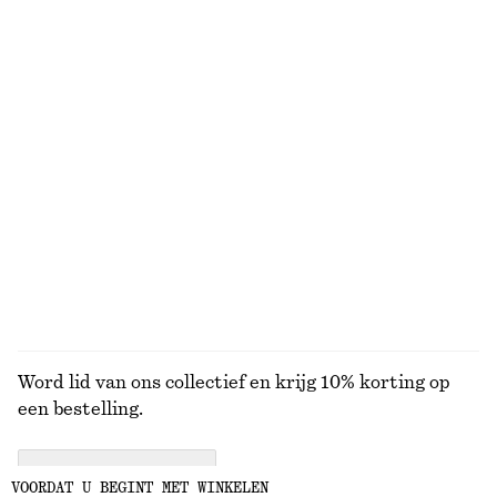
Jeans met taps toelopende pijpen
Mouwloze top
€ 89
€ 35
+
1
Uitlopende linnen midi-jurk
T-shirt van katoen met ronde hals
€ 99
€ 25
Nieuw
100% cotton
+
10
100% linen
BEKIJK ALLE LAARZEN
Word lid van ons collectief en krijg 10% korting op
een bestelling.
CREATE ACCOUNT
VOORDAT U BEGINT MET WINKELEN