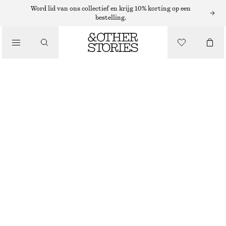
CHELSEA BOOTS
Word lid van ons collectief en krijg 10% korting op een
bestelling.
/
LAARZEN
CHELSEA-LAARZEN VAN LEER MET PUNTIGE NEUS
€ 179
/
SCHOENEN
BEIGE/IMITATIE SLANG
35
36
37
38
39
40
41
42
Maattabel
MAAT