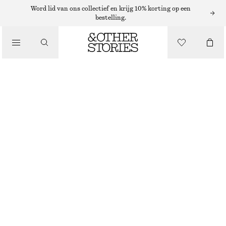
Word lid van ons collectief en krijg 10% korting op een
bestelling.
/
TOPS EN T-SHIRTS
T-SHIRT VAN KATOENEN JERSEY MET PRINT
€ 12
€ 29
/
LAATSTE KANS
KLEDING
ROZE/GRAFISCHE PRINT
XS
S
M
L