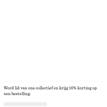
T-shirt van katoen met ronde hals
Top met korte mouwen en opstaande boord
€ 17
€ 25
€ 15
€ 35
Laatste kans
Laatste kans
100% organic cotton
+
11
Jersey top met lange mouwen
Dubbellaagse tanktop
€ 19
€ 49
€ 39
€ 69
Laatste kans
Laatste kans
BEKIJK ALLE TOPS EN T-SHIRTS
Word lid van ons collectief en krijg 10% korting op
een bestelling.