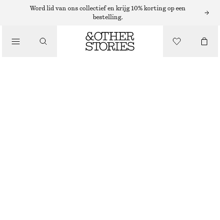
Word lid van ons collectief en krijg 10% korting op een
bestelling.
/
TOPS EN T-SHIRTS
RIBGEBREID HEMDJE VAN KANT
€ 35
€ 69
VORIGE PRIJS:
€ 45
/
LAATSTE KANS
KLEDING
GEEL
XS
S
M
L