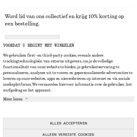
Word lid van ons collectief en krijg 10% korting op
een bestelling.
CREATE ACCOUNT
VOORDAT U BEGINT MET WINKELEN
We gebruiken first- en third-party cookies, evenals andere
trackingtechnologieën van externe uitgevers, om je de volledige
NEEM CONTACT OP
functionaliteit van onze website te bieden, je gebruikerservaring te
personaliseren, analyses uit te voeren en gepersonaliseerde advertenties te
Neem contact met ons op
Instagram
leveren op onze websites, apps en nieuwsbrieven op internet en via sociale
KLANTENSERVICE
mediaplatforms. We verzamelen hiervoor informatie over de gebruiker, het
Store locator
Pinterest
surfgedrag en het apparaat.
Betaling
OVER ONS
Partners
Facebook
Meer lezen
Levering
Over ons
Carrière
YouTube
Retouren en terugbetalingen
In de maak
Pers
TikTok
Herroepingsrecht
ALLES ACCEPTEREN
Veelgestelde vragen
ALLEEN VEREISTE COOKIES