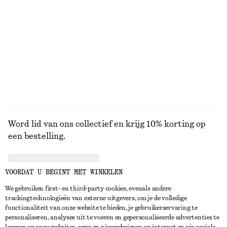
Top met boothals en opgerolde randen
Uitlopende linnen midi-jurk
€ 59
€ 99
Nieuw
Nieuw
100% cotton
100% linen
BEKIJK ALLE SIERADEN
Word lid van ons collectief en krijg 10% korting op
een bestelling.
CREATE ACCOUNT
VOORDAT U BEGINT MET WINKELEN
We gebruiken first- en third-party cookies, evenals andere
trackingtechnologieën van externe uitgevers, om je de volledige
NEEM CONTACT OP
functionaliteit van onze website te bieden, je gebruikerservaring te
personaliseren, analyses uit te voeren en gepersonaliseerde advertenties te
Neem contact met ons op
Instagram