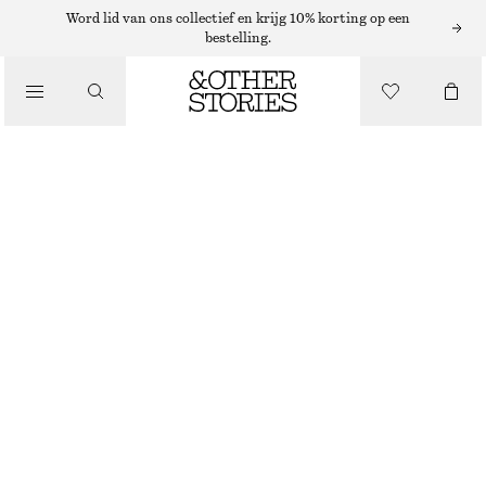
OORBELLEN
Word lid van ons collectief en krijg 10% korting op een
bestelling.
/
SIERADEN
VERZILVERDE SCHELPOORBELLEN
/
€ 39
ACCESSOIRES
ZILVER
ONESIZE
MAAT