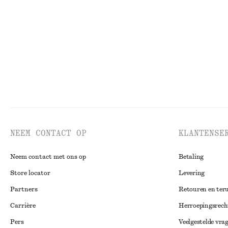
€ 25
€ 59
€ 39
Laatste kans
NEEM CONTACT OP
KLANTENSE
Neem contact met ons op
Betaling
Store locator
Levering
Partners
Retouren en ter
Carrière
Herroepingsrech
Pers
Veelgestelde vra