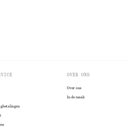
€ 175
€ 279
Laatste kans
BEKIJK ALLE JACKS EN JASSEN
RVICE
OVER ONS
Over ons
In de maak
ugbetalingen
t
gen