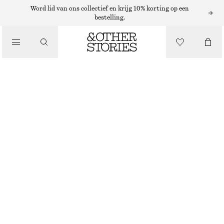
Word lid van ons collectief en krijg 10% korting op een
bestelling.
/
LICHAAMSVERZORGING
MIAMI MUSE DOUCHEGEL
€ 15
350 ML | € 42.86 / 1 L
/
NIET OP VOORRAAD
BEAUTY
MIAMI MUSE
+
10
KIES MAAT
Zoek in de winkel