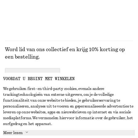
Word lid van ons collectief en krijg 10% korting op
een bestelling.
CREATE ACCOUNT
VOORDAT U BEGINT MET WINKELEN
We gebruiken first- en third-party cookies, evenals andere
trackingtechnologieën van externe uitgevers, om je de volledige
NEEM CONTACT OP
functionaliteit van onze website te bieden, je gebruikerservaring te
personaliseren, analyses uit te voeren en gepersonaliseerde advertenties te
Neem contact met ons op
Instagram
leveren op onze websites, apps en nieuwsbrieven op internet en via sociale
KLANTENSERVICE
mediaplatforms. We verzamelen hiervoor informatie over de gebruiker, het
Store locator
Pinterest
surfgedrag en het apparaat.
Betaling
OVER ONS
Partners
Facebook
Meer lezen
Levering