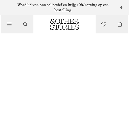
Word lid van ons collectief en krijg 10% korting op een
RIEMEN
bestelling.
/
ACCESSOIRES
SMALLE LEREN RIEM MET KROKO-EFFECT
€ 39
NIET OP VOORRAAD
DONKERBRUIN/ IMITATIE KROKO
XS/S
M/L