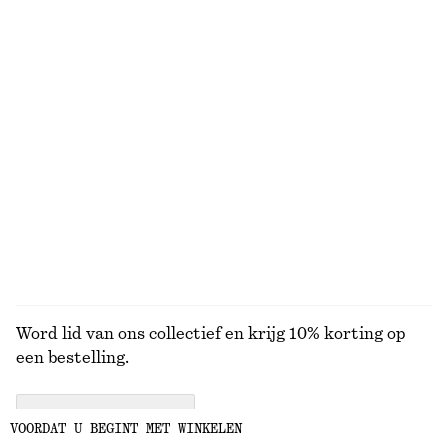
€ 69
€ 79
Nieuw
Nieuw
100% linen
Gesmokte mini-jurk van katoenpopeline
Overhemd van katoen met strik in de taille
€ 69
€ 79
Nieuw
Nieuw
100% cotton
100% cotton
BEKIJK ALLE RIEMEN
Word lid van ons collectief en krijg 10% korting op
een bestelling.
CREATE ACCOUNT
VOORDAT U BEGINT MET WINKELEN