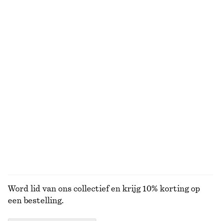
Laatste kans
Nieuw
Gebloemde top met plooien
Linnen midi-jurk
€ 22
€ 59
€ 45
€ 99
Laatste kans
Laatste kans
100% linen
Taps toelopende linnen blazer
Ribgebreid T-shirt
€ 79
€ 149
€ 39
€ 69
Laatste kans
Laatste kans
Wool-cotton
BEKIJK ALLE TOPS EN T-SHIRTS
Word lid van ons collectief en krijg 10% korting op
een bestelling.