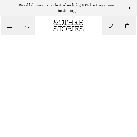
Word lid van ons collectief en krijg 10% korting op een
bestelling.
/
TOPS EN T-SHIRTS
GESMOKTE TOP MET BOOTHALS
€ 22
€ 59
/
LAATSTE KANS
KLEDING
DONKERGRIJS
XS
S
M
L