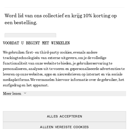
Word lid van ons collectief en krijg 10% korting op
een bestelling.
CREATE ACCOUNT
VOORDAT U BEGINT MET WINKELEN
We gebruiken first- en third-party cookies, evenals andere
trackingtechnologieën van externe uitgevers, om je de volledige
NEEM CONTACT OP
functionaliteit van onze website te bieden, je gebruikerservaring te
personaliseren, analyses uit te voeren en gepersonaliseerde advertenties te
Neem contact met ons op
Instagram
leveren op onze websites, apps en nieuwsbrieven op internet en via sociale
KLANTENSERVICE
mediaplatforms. We verzamelen hiervoor informatie over de gebruiker, het
Store locator
Pinterest
surfgedrag en het apparaat.
Betaling
OVER ONS
Partners
Facebook
Meer lezen
Levering
Over ons
Carrière
YouTube
Retouren en terugbetalingen
In de maak
Pers
TikTok
Herroepingsrecht
ALLES ACCEPTEREN
Veelgestelde vragen
ALLEEN VEREISTE COOKIES