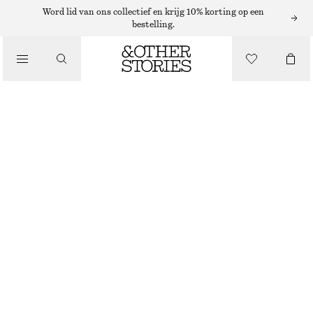
Word lid van ons collectief en krijg 10% korting op een
bestelling.
/
JURKEN EN JUMPSUITS
GESMOKTE MIDI-JURK
€ 39
€ 69
LAATSTE KANS
/
KLEDING
DONKERBRUIN
XS
S
M
L