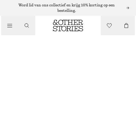
Word lid van ons collectief en krijg 10% korting op een
bestelling.
MINI-TASSEN
/
ZACHTE LEREN CLUTCH
TASSEN
€ 149
ZWART
ONESIZE
MAAT