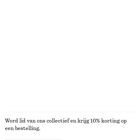
Midi-jurk met wijd uitlopende rok
Mouwloze satijnen midi-jurk
€ 99
€ 99
Nieuw
+
8
Gedrapeerd asymmetrisch T-shirt
Jersey top met gedraaide schouder
€ 39
€ 35
Sliprok tot op de knie
Elegante linnen short
€ 69
€ 69
+
1
BEKIJK ALLE MINI-TASSEN
Word lid van ons collectief en krijg 10% korting op
een bestelling.