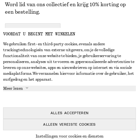
Word lid van ons collectief en krijg 10% korting op
een bestelling.
CREATE ACCOUNT
VOORDAT U BEGINT MET WINKELEN
We gebruiken first- en third-party cookies, evenals andere
trackingtechnologieën van externe uitgevers, om je de volledige
NEEM CONTACT OP
functionaliteit van onze website te bieden, je gebruikerservaring te
personaliseren, analyses uit te voeren en gepersonaliseerde advertenties te
Neem contact met ons op
Instagram
leveren op onze websites, apps en nieuwsbrieven op internet en via sociale
KLANTENSERVICE
mediaplatforms. We verzamelen hiervoor informatie over de gebruiker, het
Store locator
Pinterest
surfgedrag en het apparaat.
Betaling
OVER ONS
Partners
Facebook
Meer lezen
Levering
Over ons
Carrière
YouTube
Retouren en terugbetalingen
In de maak
Pers
TikTok
Herroepingsrecht
ALLES ACCEPTEREN
Veelgestelde vragen
ALLEEN VEREISTE COOKIES
Maatgids
© 2026 & OTHER STORIES
Instellingen voor cookies en diensten