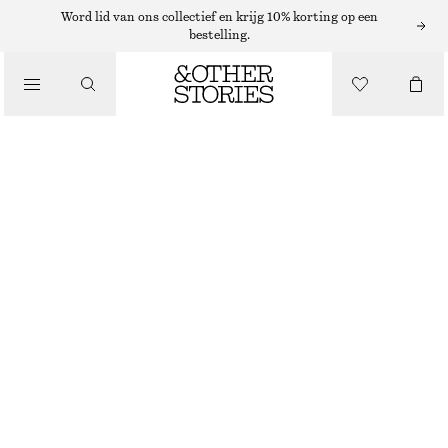
Word lid van ons collectief en krijg 10% korting op een
bestelling.
MINI-TASSEN
/
LEREN CLUTCH MET SLANGENMOTIEF
TASSEN
€ 79
€ 149
NIET OP VOORRAAD
DONKERBRUIN/IMITATIE SLANG
ONESIZE
MAAT