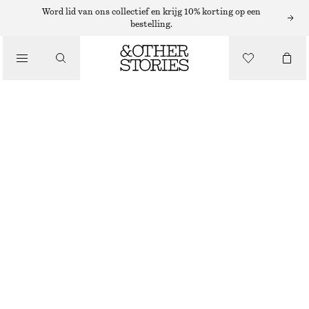
Word lid van ons collectief en krijg 10% korting op een
bestelling.
KLEDING
GESTREEPTE SOKKEN
€ 9
NIET OP VOORRAAD
KAKIGROEN/GESTREEPT
36/38
39/41