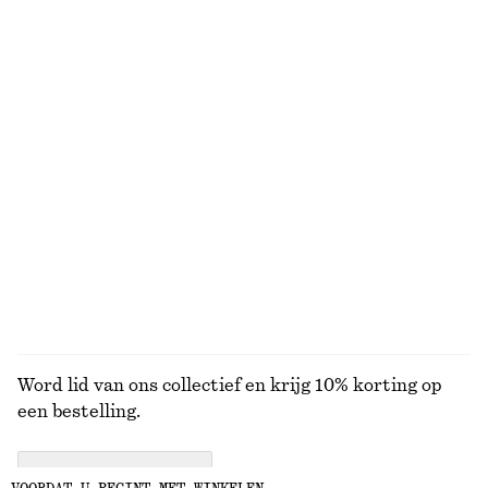
Midi-slipdress met V-hals
Gedrapeerde top met gedrapeerde kraag
€ 59
€ 89
€ 19
€ 49
Laatste kans
Laatste kans
Top met ruches en gouden gesp
Satijnen mini-slipdress
€ 29
€ 59
€ 49
€ 69
Laatste kans
Laatste kans
BEKIJK ALLE RIEMEN
Word lid van ons collectief en krijg 10% korting op
een bestelling.
CREATE ACCOUNT