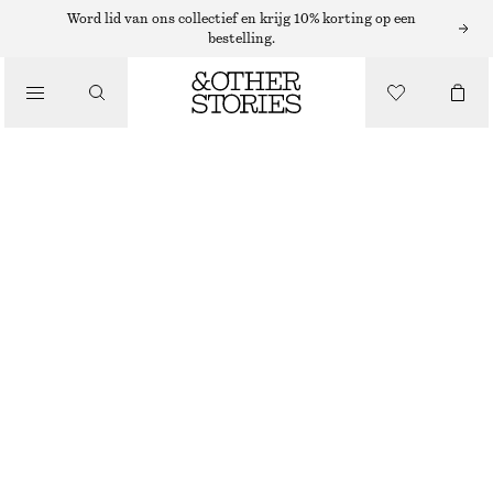
Word lid van ons collectief en krijg 10% korting op een
RIEMEN
bestelling.
/
ACCESSOIRES
SUÈDE RIEM MET STUDS
€ 39
€ 59
NIET OP VOORRAAD
BEIGE/GOUD
XS/S
M/L