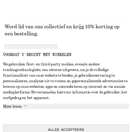
Word lid van ons collectief en krijg 10% korting op
een bestelling.
CREATE ACCOUNT
VOORDAT U BEGINT MET WINKELEN
We gebruiken first- en third-party cookies, evenals andere
trackingtechnologieën van externe uitgevers, om je de volledige
NEEM CONTACT OP
functionaliteit van onze website te bieden, je gebruikerservaring te
personaliseren, analyses uit te voeren en gepersonaliseerde advertenties te
Neem contact met ons op
Instagram
leveren op onze websites, apps en nieuwsbrieven op internet en via sociale
KLANTENSERVICE
mediaplatforms. We verzamelen hiervoor informatie over de gebruiker, het
Store locator
Pinterest
surfgedrag en het apparaat.
Betaling
OVER ONS
Partners
Facebook
Meer lezen
Levering
Over ons
Carrière
YouTube
Retouren en terugbetalingen
In de maak
Pers
TikTok
Herroepingsrecht
ALLES ACCEPTEREN