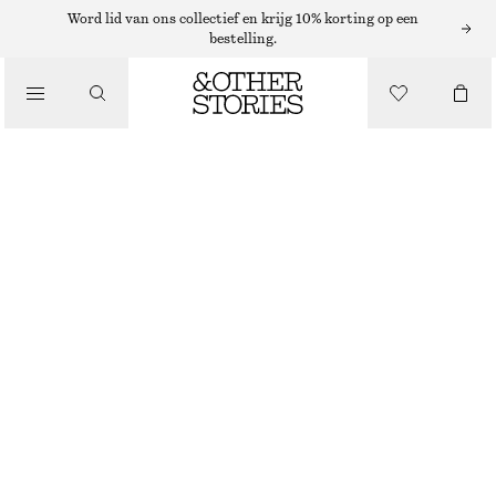
Word lid van ons collectief en krijg 10% korting op een
/
bestelling.
BLOUSES EN OVERHEMDEN
TAPS TOELOPEND OVERHEMD
€ 39
€ 59
LAATSTE KANS
/
KLEDING
WIT
XS
S
M
L