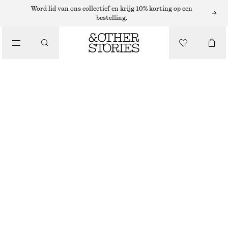
JEANS MET HOGE TAILLE
Word lid van ons collectief en krijg 10% korting op een
bestelling.
/
JEANS MET WIJDE PIJPEN
JEANS
€ 49
€ 89
/
LAATSTE KANS
KLEDING
MEDIUM BLAUW
+
11
32
34
36
38
40
42
44
Maattabel
MAAT