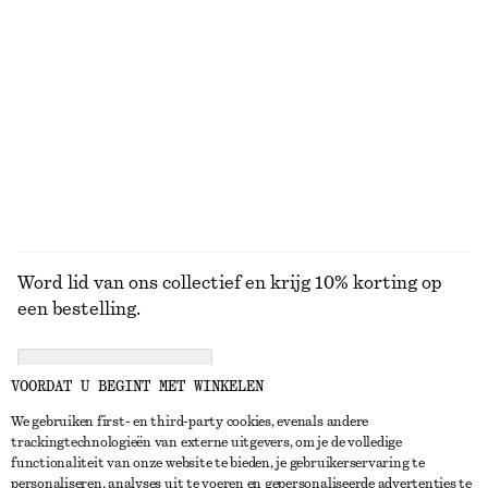
JURKEN
ROKKEN
ACCESSOIRES
TOPS EN T-
SHIRTS
Word lid van ons collectief en krijg 10% korting op
een bestelling.
CREATE ACCOUNT
VOORDAT U BEGINT MET WINKELEN
We gebruiken first- en third-party cookies, evenals andere
trackingtechnologieën van externe uitgevers, om je de volledige
NEEM CONTACT OP
functionaliteit van onze website te bieden, je gebruikerservaring te
personaliseren, analyses uit te voeren en gepersonaliseerde advertenties te