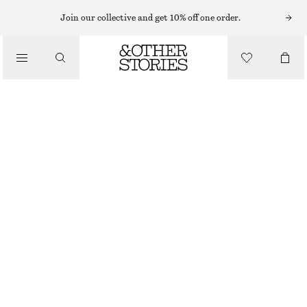
LÄPPAR
Join our collective and get 10% off one order.
/
MAKEUP
VERY PITAYA MATTE LIP COLOUR
/
250 KR
BEAUTY
3.7 G | 67 567.57 KR / 1 KG
VERY PITAYA
+
14
VÄLJ STORLEK
Hitta i butik