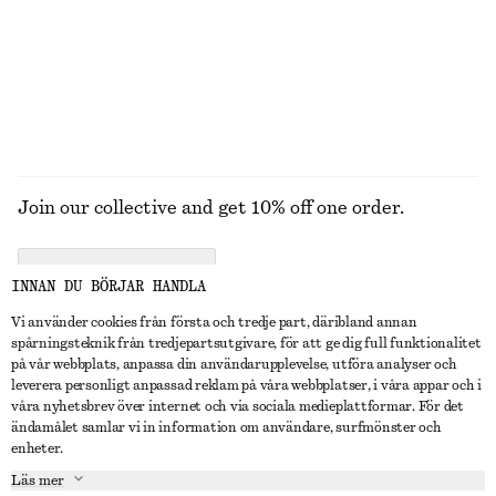
Join our collective and get 10% off one order.
CREATE ACCOUNT
INNAN DU BÖRJAR HANDLA
Vi använder cookies från första och tredje part, däribland annan
spårningsteknik från tredjepartsutgivare, för att ge dig full funktionalitet
KONTAKTA OSS
på vår webbplats, anpassa din användarupplevelse, utföra analyser och
leverera personligt anpassad reklam på våra webbplatser, i våra appar och i
Kontakta oss
Instagram
våra nyhetsbrev över internet och via sociala medieplattformar. För det
KUNDTJÄNST
ändamålet samlar vi in information om användare, surfmönster och
Hitta butik
Pinterest
enheter.
Betalning
OM
Affiliates
Facebook
Läs mer
Presentkort