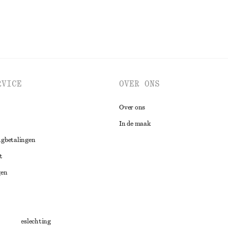
RVICE
OVER ONS
Over ons
In de maak
ugbetalingen
t
gen
ng
chillenbeslechting