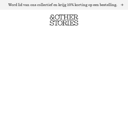
Word lid van ons collectief en krijg 10% korting op een bestelling.
SPENCER VAN EEN MOHAIRMIX MET LUIPAARDPRINT
BRUINE LUIPAARDPRINT
XS
S
M
L
Maattabel
MAAT