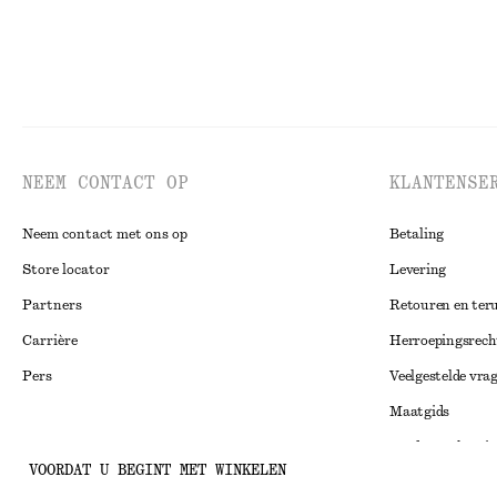
NEEM CONTACT OP
KLANTENSE
Neem contact met ons op
Betaling
Store locator
Levering
Partners
Retouren en ter
Carrière
Herroepingsrech
Pers
Veelgestelde vra
Maatgids
Studentenkorti
Instagram
VOORDAT U BEGINT MET WINKELEN
Alternatieve ges
Pinterest