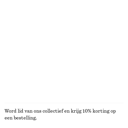
Raffia strohoed met grosgrain-rand
Gebreide gilet met peplum
€ 35
€ 35
€ 69
Laatste kans
Jeans met taps toelopende pijpen
Vissershoedje van geweven stro
€ 89
€ 39
+
1
Nauwsluitend T-shirt van jersey
A-lijn minirok
€ 25
€ 69
BEKIJK ALLE TOPS EN T-SHIRTS
Word lid van ons collectief en krijg 10% korting op
een bestelling.