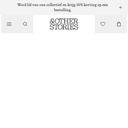
Word lid van ons collectief en krijg 10% korting op een
bestelling.
/
TOPS EN T-SHIRTS
T-SHIRT MET RONDE HALS
€ 17
€ 25
/
NIET OP VOORRAAD
KLEDING
ZWART
XS
S
M
L