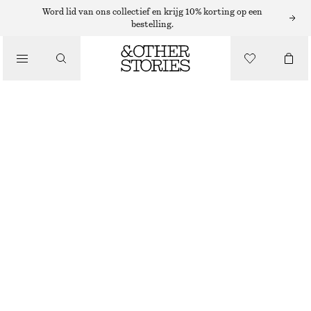
Word lid van ons collectief en krijg 10% korting op een
bestelling.
PUMPS
/
SCHOENEN
LEREN SLINGBACK-PUMPS MET GEKRUISTE BANDJES
€ 49
€ 119
LAATSTE KANS
ZWART
36
37
38
39
40
41