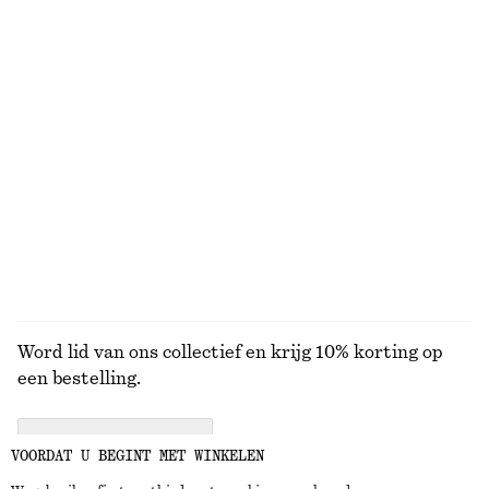
€ 27
€ 69
€ 12
€ 22
Laatste kans
VORIGE PRIJS:
€ 35
Laatste kans
100% cotton
Mouwloze midi-jurk met drapering
Satijnen midi-jurk met een blote schouder
€ 35
€ 89
€ 39
€ 89
Laatste kans
Laatste kans
BEKIJK ALLE PUMPS
Word lid van ons collectief en krijg 10% korting op
een bestelling.
CREATE ACCOUNT
VOORDAT U BEGINT MET WINKELEN