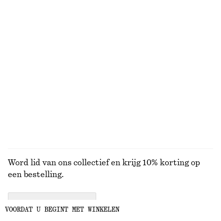
Nauwsluitende midi-jurk van katoenen jersey
Gemodelleerde katoenen blouse met V-hals
€ 39
€ 69
€ 35
€ 69
Laatste kans
Laatste kans
100% organic cotton
100% cotton
Aangerimpeld T-shirt met V-hals
Midi-jurk van crêpestof
€ 25
€ 35
€ 39
€ 99
Laatste kans
Laatste kans
BEKIJK ALLE JURKEN EN JUMPSUITS
Word lid van ons collectief en krijg 10% korting op
een bestelling.
CREATE ACCOUNT
VOORDAT U BEGINT MET WINKELEN