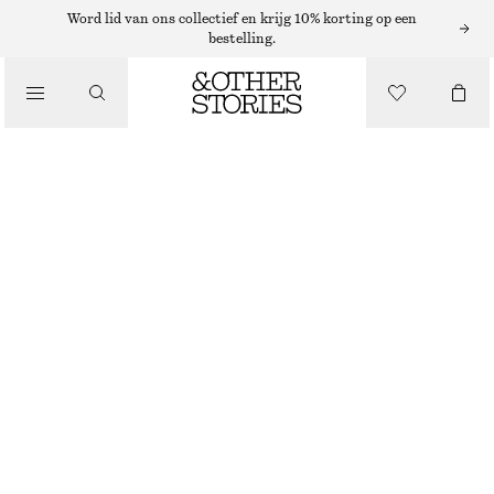
Word lid van ons collectief en krijg 10% korting op een
bestelling.
/
JURKEN EN JUMPSUITS
GEDRAPEERDE MINI-WIKKELJURK
€ 39
€ 89
LAATSTE KANS
/
KLEDING
DONKERGRIJS
XS
S
M
L