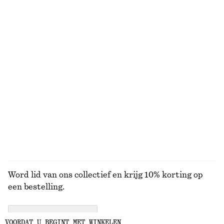
Mouwloze gedrapeerde jurk
Uitlopende linnen midi-jurk
€ 69
€ 99
Nieuw
100% linen
Nauwsluitende tanktop
Gebreide trui
€ 10
€ 19
€ 49
Laatste kans
+
2
BEKIJK ALLE JURKEN EN JUMPSUITS
Word lid van ons collectief en krijg 10% korting op
een bestelling.
CREATE ACCOUNT
VOORDAT U BEGINT MET WINKELEN