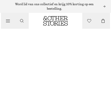
Word lid van ons collectief en krijg 10% korting op een
bestelling.
/
JURKEN EN JUMPSUITS
GEDRAPEERDE MOUWLOZE MIDI-JURK
€ 39
€ 69
NIET OP VOORRAAD
/
KLEDING
DONKERROZE
+
6
XS
S
M
L
Maattabel
MAAT