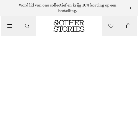
WIJDE BROEKEN
Word lid van ons collectief en krijg 10% korting op een
bestelling.
/
BROEKEN
CORDUROY BROEK MET WIJDE PIJPEN
€ 45
€ 89
/
KLEDING
LAATSTE KANS
DONKERBRUIN
32
34
36
38
40
42
44