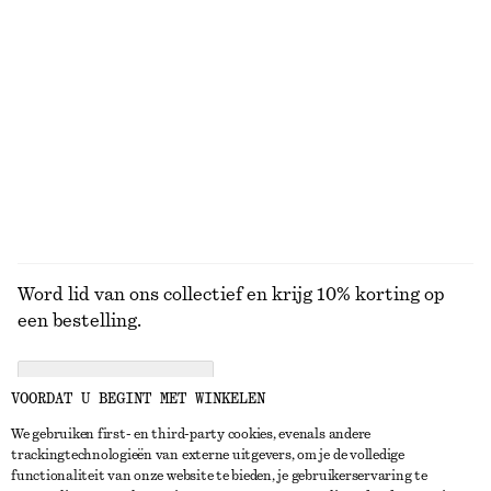
KNITWEAR
JURKEN
ACCESSOIRES
JACKS EN
JASSEN
Word lid van ons collectief en krijg 10% korting op
een bestelling.
CREATE ACCOUNT
VOORDAT U BEGINT MET WINKELEN
We gebruiken first- en third-party cookies, evenals andere
trackingtechnologieën van externe uitgevers, om je de volledige
NEEM CONTACT OP
functionaliteit van onze website te bieden, je gebruikerservaring te