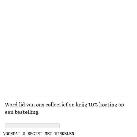
Minirok van katoenen keperstof met riem
Getailleerde playsuit
€ 69
€ 89
100% cotton
Cotton-linen
Badpak met driehoekige uitsnijding
Nauwsluitend T-shirt met open achterkant
€ 69
€ 35
Online exclusive
BEKIJK ALLE SIERADEN
Word lid van ons collectief en krijg 10% korting op
een bestelling.
CREATE ACCOUNT
VOORDAT U BEGINT MET WINKELEN