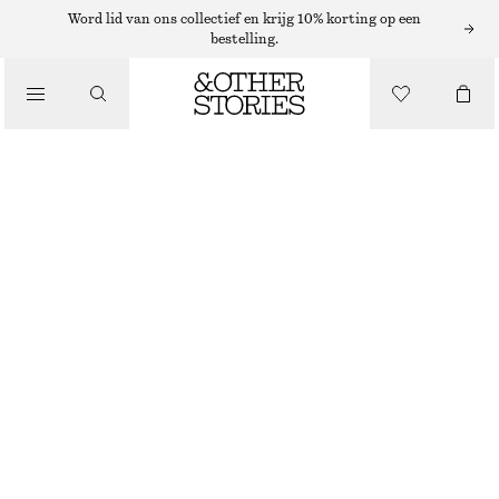
OORBELLEN
Word lid van ons collectief en krijg 10% korting op een
bestelling.
/
SIERADEN
OORHANGERS MET ZOETWATERPAREL
/
€ 29
ACCESSOIRES
NIET OP VOORRAAD
GOUD/WIT
ONESIZE
MAAT