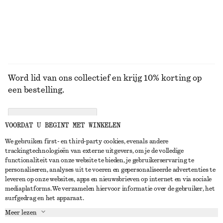
Word lid van ons collectief en krijg 10% korting op
een bestelling.
CREATE ACCOUNT
VOORDAT U BEGINT MET WINKELEN
We gebruiken first- en third-party cookies, evenals andere
trackingtechnologieën van externe uitgevers, om je de volledige
NEEM CONTACT OP
functionaliteit van onze website te bieden, je gebruikerservaring te
personaliseren, analyses uit te voeren en gepersonaliseerde advertenties te
Neem contact met ons op
Instagram
leveren op onze websites, apps en nieuwsbrieven op internet en via sociale
KLANTENSERVICE
mediaplatforms. We verzamelen hiervoor informatie over de gebruiker, het
Store locator
Pinterest
surfgedrag en het apparaat.
Betaling
OVER ONS
Partners
Facebook
Meer lezen
Levering