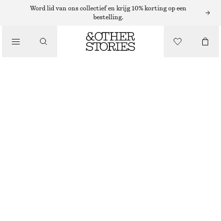
Word lid van ons collectief en krijg 10% korting op een
bestelling.
NAGELLAK
/
NAGELLAK TRUSTED MOCHA
BEAUTY
€ 12
10 ML | € 1 200 / 1 L
TRUSTED MOCHA
+
31
KIES MAAT
Zoek in de winkel