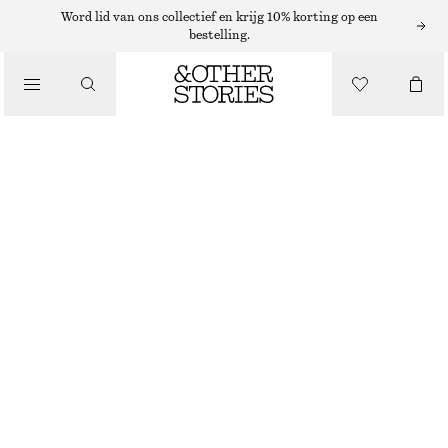
VESTEN
Word lid van ons collectief en krijg 10% korting op een
bestelling.
/
KNITWEAR
GEBREID VEST VAN EEN MOHAIRMIX
/
€ 35
€ 79
KLEDING
NIET OP VOORRAAD
BEIGE
XS
S
M
L