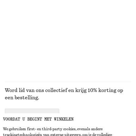
KNITWEAR
JURKEN
ACCESSOIRES
JACKS EN
JASSEN
Word lid van ons collectief en krijg 10% korting op
een bestelling.
CREATE ACCOUNT
VOORDAT U BEGINT MET WINKELEN
We gebruiken first- en third-party cookies, evenals andere
trackingtechnologieën van externe uitgevers, om je de volledige