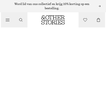
Word lid van ons collectief en krijg 10% korting op een
bestelling.
/
TOPS EN T-SHIRTS
GEBREIDE GILET MET PEPLUM
€ 35
€ 69
NIET OP VOORRAAD
/
KLEDING
WIT
XS
S
M
L