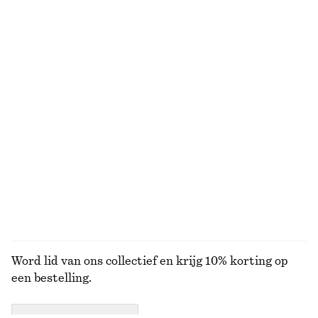
Baseballpet van katoenen keperstof
Linnen midi-jurk
€ 29
€ 45
€ 99
Laatste kans
+
2
100% linen
Set oorringen
Ruimvallende denim short
€ 25
€ 69
Online exclusive
BEKIJK ALLE TOPS EN T-SHIRTS
Word lid van ons collectief en krijg 10% korting op
een bestelling.