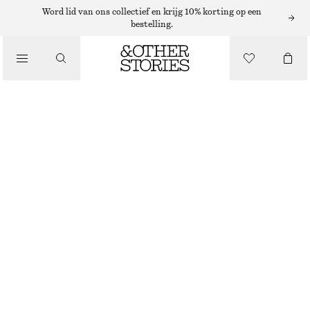
Word lid van ons collectief en krijg 10% korting op een
bestelling.
/
TOPS EN T-SHIRTS
GEBREIDE GILET MET PEPLUM
€ 35
€ 69
LAATSTE KANS
/
KLEDING
ZWART
XS
S
M
L