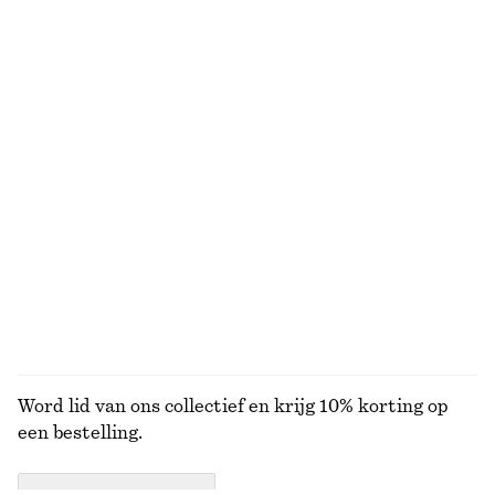
Laatste kans
Laatste kans
100% cotton
+
1
Mouwloze top
Ribgebreide tanktop met boothals
€ 35
€ 59
Gebloemd overhemd met strik aan de achterkant
Leren riem
€ 29
€ 59
€ 59
Laatste kans
+
1
BEKIJK ALLE TOPS EN T-SHIRTS
Word lid van ons collectief en krijg 10% korting op
een bestelling.