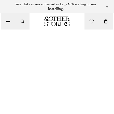
Word lid van ons collectief en krijg 10% korting op een
bestelling.
SANDALEN
/
SCHOENEN
SANDALEN MET BLOKHAK EN BANDJES
€ 99
DONKERBRUIN
35
36
37
38
39
40
41
42
Maattabel
MAAT