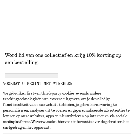
Word lid van ons collectief en krijg 10% korting op
een bestelling.
CREATE ACCOUNT
VOORDAT U BEGINT MET WINKELEN
We gebruiken first- en third-party cookies, evenals andere
trackingtechnologieën van externe uitgevers, om je de volledige
NEEM CONTACT OP
functionaliteit van onze website te bieden, je gebruikerservaring te
personaliseren, analyses uit te voeren en gepersonaliseerde advertenties te
Neem contact met ons op
Instagram
leveren op onze websites, apps en nieuwsbrieven op internet en via sociale
KLANTENSERVICE
mediaplatforms. We verzamelen hiervoor informatie over de gebruiker, het
Store locator
Pinterest
surfgedrag en het apparaat.
Betaling