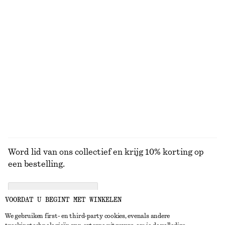
Smalle rechthoekige zonnebril
Katoenen trui
€ 35
€ 59
100% cotton
Tanktop met lage ronde hals
Gerimpelde jersey top
€ 12
€ 22
€ 35
€ 69
Laatste kans
Laatste kans
+
1
BEKIJK ALLE ZONNEBRILLEN
Word lid van ons collectief en krijg 10% korting op
een bestelling.
CREATE ACCOUNT
VOORDAT U BEGINT MET WINKELEN
We gebruiken first- en third-party cookies, evenals andere