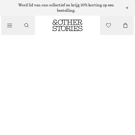
ZONNEBRILLEN
Word lid van ons collectief en krijg 10% korting op een
bestelling.
/
ACCESSOIRES
OVALE CAT-EYE ZONNEBRIL
€ 27
€ 69
LAATSTE KANS
WIT
ONESIZE
MAAT