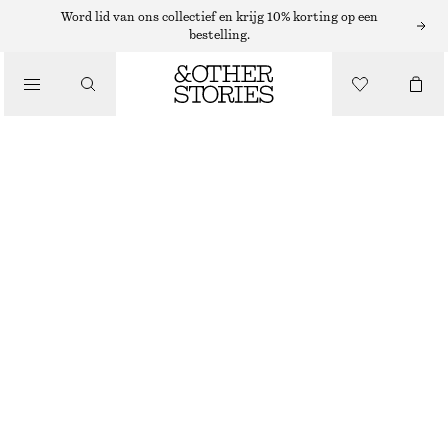
ZONNEBRILLEN
Word lid van ons collectief en krijg 10% korting op een
bestelling.
/
ACCESSOIRES
ZONNEBRIL MET OVAAL MONTUUR
€ 69
BRUIN
ONESIZE
MAAT