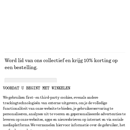
Kleine kaarthouder
Opvallende zonnebril met ovaal montuur
€ 39
€ 45
+
1
BEKIJK ALLE ZONNEBRILLEN
Word lid van ons collectief en krijg 10% korting op
een bestelling.
CREATE ACCOUNT
VOORDAT U BEGINT MET WINKELEN
We gebruiken first- en third-party cookies, evenals andere
trackingtechnologieën van externe uitgevers, om je de volledige
NEEM CONTACT OP
functionaliteit van onze website te bieden, je gebruikerservaring te
personaliseren, analyses uit te voeren en gepersonaliseerde advertenties te
Neem contact met ons op
Instagram
leveren op onze websites, apps en nieuwsbrieven op internet en via sociale
KLANTENSERVICE
mediaplatforms. We verzamelen hiervoor informatie over de gebruiker, het
Store locator
Pinterest