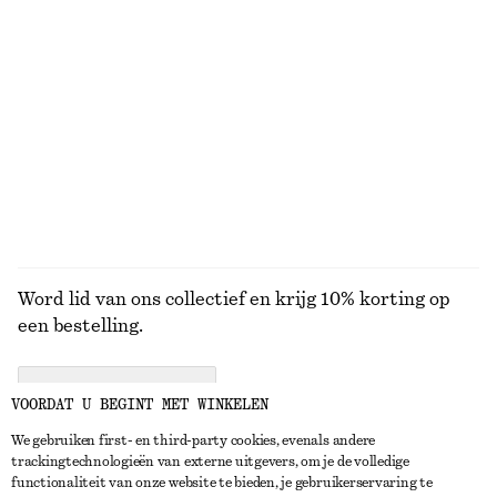
Laatste kans
Laatste kans
Gedrapeerde top van jersey
Leren bowlingtas
€ 22
€ 49
€ 99
€ 199
Laatste kans
Laatste kans
BEKIJK ALLE ZONNEBRILLEN
Word lid van ons collectief en krijg 10% korting op
een bestelling.
CREATE ACCOUNT
VOORDAT U BEGINT MET WINKELEN
We gebruiken first- en third-party cookies, evenals andere
trackingtechnologieën van externe uitgevers, om je de volledige
NEEM CONTACT OP
functionaliteit van onze website te bieden, je gebruikerservaring te