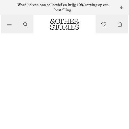
ZONNEBRILLEN
Word lid van ons collectief en krijg 10% korting op een
bestelling.
/
ACCESSOIRES
VIERKANTE ZONNEBRIL
€ 15
€ 35
LAATSTE KANS
DONKERROOD/TORTOISE
ONESIZE
MAAT