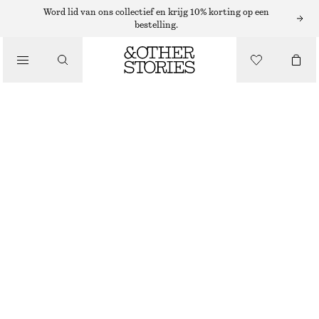
Word lid van ons collectief en krijg 10% korting op een
bestelling.
/
TOPS EN T-SHIRTS
RIBGEBREID HEMDJE
€ 25
€ 39
NIET OP VOORRAAD
/
KLEDING
GROEN
XS
S
M
L