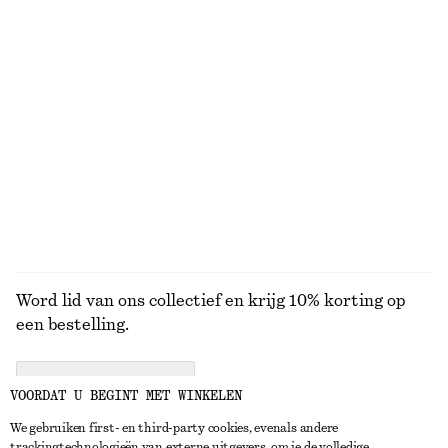
Badpak met gekruiste rug
Vest met col en ritssluiting
€ 69
€ 69
Nieuw
100% cotton
Ribgebreide tanktop
Smalle zonnebril met ovaal montuur
€ 49
€ 35
+
2
BEKIJK ALLE TOPS EN T-SHIRTS
Word lid van ons collectief en krijg 10% korting op
een bestelling.
CREATE ACCOUNT
VOORDAT U BEGINT MET WINKELEN
We gebruiken first- en third-party cookies, evenals andere
trackingtechnologieën van externe uitgevers, om je de volledige