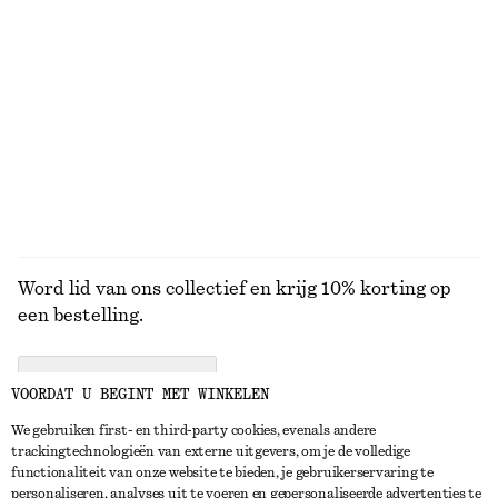
€ 22
€ 89
Mouwloze top
Oversized pilotenzonnebril
€ 35
€ 45
BEKIJK ALLE TOPS EN T-SHIRTS
Word lid van ons collectief en krijg 10% korting op
een bestelling.
CREATE ACCOUNT
VOORDAT U BEGINT MET WINKELEN
We gebruiken first- en third-party cookies, evenals andere
trackingtechnologieën van externe uitgevers, om je de volledige
NEEM CONTACT OP
functionaliteit van onze website te bieden, je gebruikerservaring te
personaliseren, analyses uit te voeren en gepersonaliseerde advertenties te