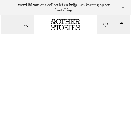
Word lid van ons collectief en krijg 10% korting op een
bestelling.
/
TOPS EN T-SHIRTS
TANKTOP MET LAGE RONDE HALS
€ 22
/
KLEDING
GRIJS
XS
S
M
L
Maattabel
MAAT