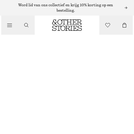
KETTINGEN
Word lid van ons collectief en krijg 10% korting op een
bestelling.
/
SIERADEN
LEREN HALSKETTING MET RINGHANGER
/
€ 29
ACCESSOIRES
NIET OP VOORRAAD
ZWART/ZILVER
ONESIZE
MAAT