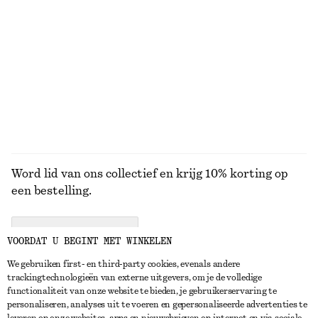
Ketting met gestapelde plaatjes
Vissershoedje van geweven stro
€ 25
€ 39
Nieuw
BEKIJK ALLE SIERADEN
Word lid van ons collectief en krijg 10% korting op
een bestelling.
CREATE ACCOUNT
VOORDAT U BEGINT MET WINKELEN
We gebruiken first- en third-party cookies, evenals andere
trackingtechnologieën van externe uitgevers, om je de volledige
NEEM CONTACT OP
functionaliteit van onze website te bieden, je gebruikerservaring te
personaliseren, analyses uit te voeren en gepersonaliseerde advertenties te
Neem contact met ons op
Instagram