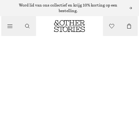
Word lid van ons collectief en krijg 10% korting op een
bestelling.
/
TOPS EN T-SHIRTS
TOP MET RUCHES EN GOUDEN GESP
€ 39
€ 59
NIET OP VOORRAAD
/
KLEDING
DONKERBRUIN
XS
S
M
L