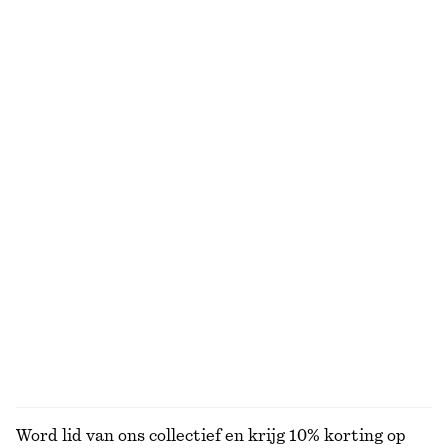
Mouwloze satijnen midi-jurk
Elegante cirkelrok
€ 99
€ 119
Nieuw
Nieuw
+
8
Gedrapeerde top van jersey
Gerimpelde top met opstaande boord
€ 22
€ 49
€ 35
€ 49
Laatste kans
Laatste kans
Gedrapeerde top van jersey
Gerimpelde top met opstaande boord
€ 25
€ 49
€ 29
€ 49
Laatste kans
Laatste kans
BEKIJK ALLE TOPS EN T-SHIRTS
Word lid van ons collectief en krijg 10% korting op