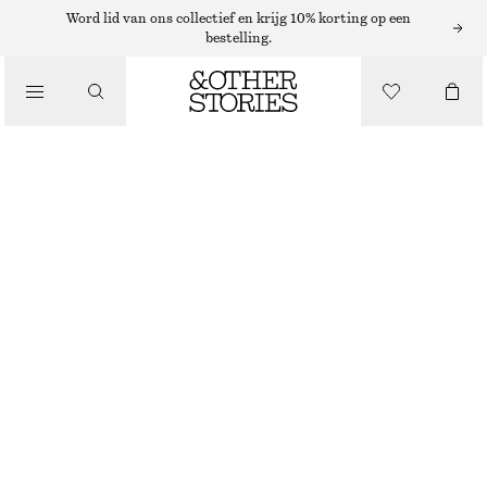
Word lid van ons collectief en krijg 10% korting op een
bestelling.
/
JURKEN EN JUMPSUITS
LINNEN MIDI-JURK
€ 45
€ 99
LAATSTE KANS
/
KLEDING
ZWART
32
34
36
38
40
42
44