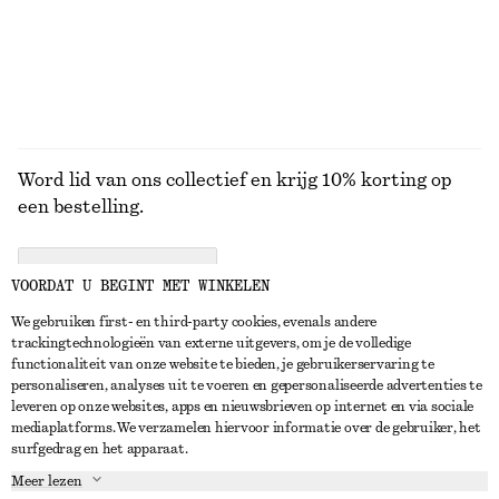
BEKIJK ALLE JURKEN EN JUMPSUITS
Word lid van ons collectief en krijg 10% korting op
een bestelling.
CREATE ACCOUNT
VOORDAT U BEGINT MET WINKELEN
We gebruiken first- en third-party cookies, evenals andere
trackingtechnologieën van externe uitgevers, om je de volledige
NEEM CONTACT OP
functionaliteit van onze website te bieden, je gebruikerservaring te
personaliseren, analyses uit te voeren en gepersonaliseerde advertenties te
Neem contact met ons op
Instagram
leveren op onze websites, apps en nieuwsbrieven op internet en via sociale
KLANTENSERVICE
mediaplatforms. We verzamelen hiervoor informatie over de gebruiker, het
Store locator
Pinterest
surfgedrag en het apparaat.
Betaling
OVER ONS
Partners
Facebook
Meer lezen
Levering