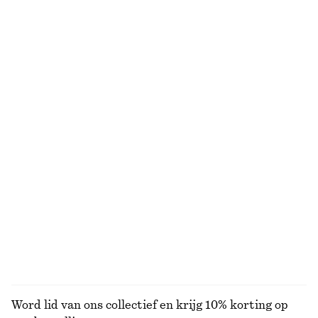
Midi-jurk met V-hals en pofmouwen
Top met trekkoord
€ 39
€ 79
€ 29
€ 59
Laatste kans
VORIGE PRIJS:
€ 39
Laatste kans
Katoenen short met hoge taille
Gehaakte top zonder mouwen
€ 22
€ 59
€ 29
€ 59
Laatste kans
Laatste kans
100% cotton
Midi-jurk met plooien en vleermuismouwen
Blouse van katoenpopeline met rits aan de voorkant
€ 45
€ 99
€ 29
€ 79
Laatste kans
Laatste kans
BEKIJK ALLE TOPS EN T-SHIRTS
Word lid van ons collectief en krijg 10% korting op