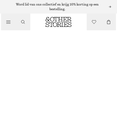
Word lid van ons collectief en krijg 10% korting op een
bestelling.
/
TOPS EN T-SHIRTS
T-SHIRT MET LAGE, RONDE HALS
€ 19
€ 39
/
LAATSTE KANS
KLEDING
WIT
XS
S
M
L