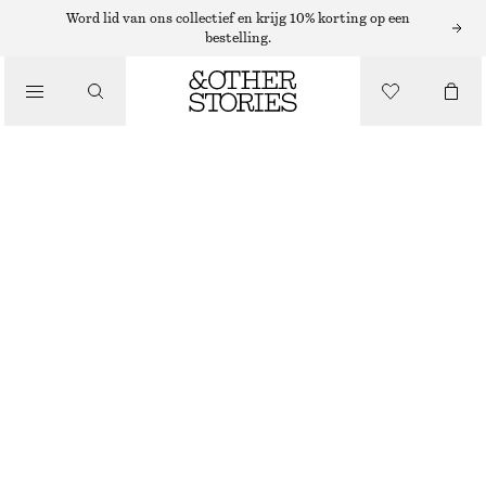
TOPS EN T-SHIRTS
Word lid van ons collectief en krijg 10% korting op een
bestelling.
NAUWSLUITENDE TANKTOP
/
KLEDING
€ 10
€ 19
LAATSTE KANS
BEIGE
XS
S
M
L