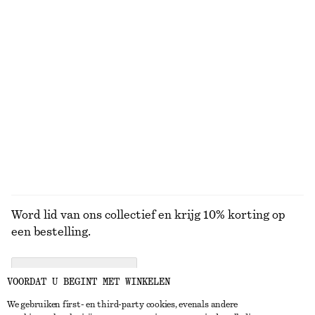
KNITWEAR
JURKEN
ACCESSOIRES
JACKS EN
JASSEN
Word lid van ons collectief en krijg 10% korting op
een bestelling.
CREATE ACCOUNT
VOORDAT U BEGINT MET WINKELEN
We gebruiken first- en third-party cookies, evenals andere