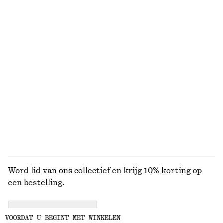
+
11
Recht katoenen T-shirt
Midi-jurk met wijd uitlopende rok
€ 25
€ 99
100% organic cotton
Nieuw
+
5
Leren penny loafers
Mouwloze satijnen midi-jurk
€ 129
€ 99
Nieuw
+
8
+
4
BEKIJK ALLE MUTSEN EN PETTEN
Word lid van ons collectief en krijg 10% korting op
een bestelling.
CREATE ACCOUNT
VOORDAT U BEGINT MET WINKELEN