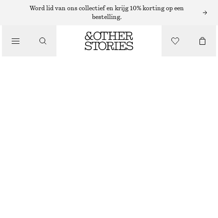
MUTSEN EN PETTEN
Word lid van ons collectief en krijg 10% korting op een
bestelling.
/
KATOENEN MUTS MET ZIJDEN VOERING
ACCESSOIRES
€ 39
NIET OP VOORRAAD
ROOD
ONESIZE
MAAT