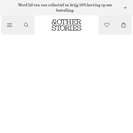
Word lid van ons collectief en krijg 10% korting op een
bestelling.
/
JURKEN EN JUMPSUITS
HALFLANGE ZIJDEN SLIPDRESS
€ 99
€ 149
NIET OP VOORRAAD
/
KLEDING
DONKERBLAUW
32
34
36
38
40
42
44