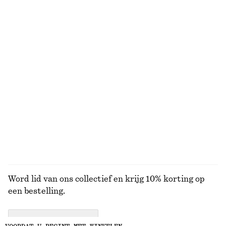
Gedrapeerde midi-jurk
Oversized trui van een mohairmix
€ 129
€ 49
€ 99
Nieuw
Laatste kans
Mouwloze zijden top met ruches
Leren jack met opgestikte zak
€ 39
€ 99
€ 249
€ 499
Laatste kans
Laatste kans
BEKIJK ALLE JURKEN EN JUMPSUITS
Word lid van ons collectief en krijg 10% korting op
een bestelling.
CREATE ACCOUNT