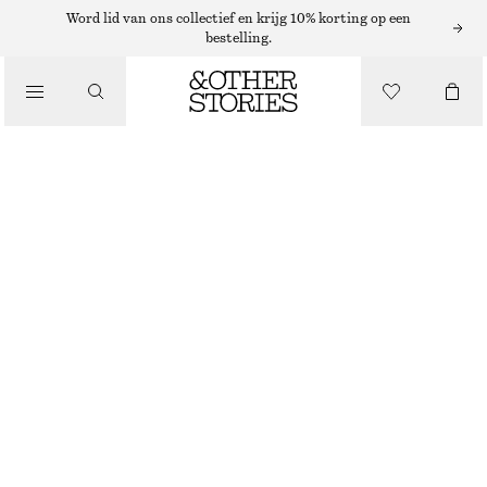
/
Word lid van ons collectief en krijg 10% korting op een
bestelling.
BLOUSES EN OVERHEMDEN
GESMOKTE BLOUSE
€ 39
€ 79
LAATSTE KANS
/
KLEDING
PAARS
XS
S
M
L