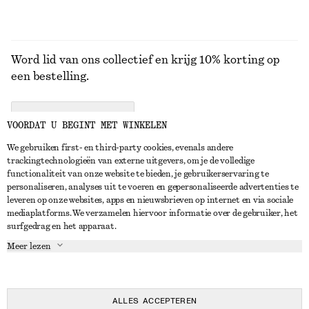
Word lid van ons collectief en krijg 10% korting op
een bestelling.
CREATE ACCOUNT
VOORDAT U BEGINT MET WINKELEN
We gebruiken first- en third-party cookies, evenals andere
trackingtechnologieën van externe uitgevers, om je de volledige
NEEM CONTACT OP
functionaliteit van onze website te bieden, je gebruikerservaring te
personaliseren, analyses uit te voeren en gepersonaliseerde advertenties te
Neem contact met ons op
Instagram
leveren op onze websites, apps en nieuwsbrieven op internet en via sociale
KLANTENSERVICE
mediaplatforms. We verzamelen hiervoor informatie over de gebruiker, het
Store locator
Pinterest
surfgedrag en het apparaat.
Betaling
OVER ONS
Partners
Facebook
Meer lezen
Levering
Over ons
Carrière
YouTube
Retouren en terugbetalingen
In de maak
Pers
TikTok
Herroepingsrecht
ALLES ACCEPTEREN