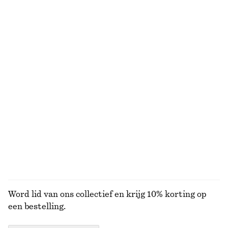
€ 29
€ 59
€ 59
Laatste kans
100% cotton
Klassieke leren riem
Leren riem met kroko-effect voor halfhoge taille
€ 49
€ 22
€ 39
Laatste kans
+
1
Midi-jurk met trekkoord
Raffia strohoed met grosgrain-rand
€ 45
€ 89
€ 35
Laatste kans
BEKIJK ALLE PORTEMONNEES
Word lid van ons collectief en krijg 10% korting op
een bestelling.