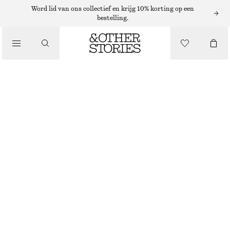
Word lid van ons collectief en krijg 10% korting op een
PORTEMONNEES
bestelling.
PLAT TASJE VAN RAFFIASTRO
/
TASSEN
€ 27
€ 39
VORIGE PRIJS:
€ 29
LAATSTE KANS
DONKERBEIGE
ONESIZE