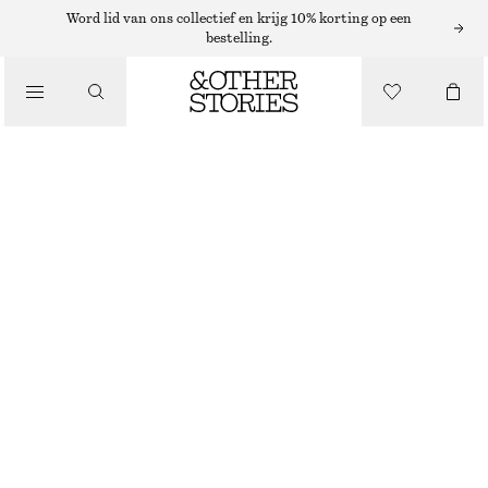
SHORTS
Word lid van ons collectief en krijg 10% korting op een
bestelling.
/
BROEKEN
GETAILLEERDE SHORT TOT OP DE KNIE
/
€ 27
€ 69
KLEDING
LAATSTE KANS
BEIGE
32
34
36
38
40
42
44