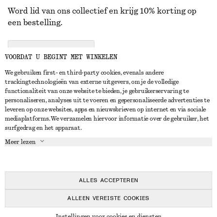
Word lid van ons collectief en krijg 10% korting op
een bestelling.
CREATE ACCOUNT
VOORDAT U BEGINT MET WINKELEN
We gebruiken first- en third-party cookies, evenals andere
trackingtechnologieën van externe uitgevers, om je de volledige
NEEM CONTACT OP
functionaliteit van onze website te bieden, je gebruikerservaring te
personaliseren, analyses uit te voeren en gepersonaliseerde advertenties te
Neem contact met ons op
Instagram
leveren op onze websites, apps en nieuwsbrieven op internet en via sociale
KLANTENSERVICE
mediaplatforms. We verzamelen hiervoor informatie over de gebruiker, het
Store locator
Pinterest
surfgedrag en het apparaat.
Betaling
OVER ONS
Partners
Facebook
Meer lezen
Levering
Over ons
Carrière
YouTube
Retouren en terugbetalingen
In de maak
Pers
TikTok
Herroepingsrecht
ALLES ACCEPTEREN
Veelgestelde vragen
ALLEEN VEREISTE COOKIES
Maatgids
© 2026 & OTHER STORIES
Instellingen voor cookies en diensten