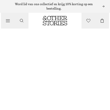
SHORTS
Word lid van ons collectief en krijg 10% korting op een
bestelling.
/
BROEKEN
GETAILLEERDE SHORT TOT OP DE KNIE
/
€ 45
€ 69
KLEDING
LAATSTE KANS
ZWART
32
34
36
38
40
42
44