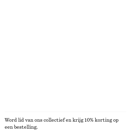
€ 39
€ 59
€ 29
€ 49
Laatste kans
Laatste kans
Elegante linnen short
Katoenen overhemd
€ 45
€ 69
€ 49
€ 79
Laatste kans
Laatste kans
+
1
100% cotton
+
2
Denim short tot op de knie
Taps toelopend katoenen overhemd
€ 55
€ 79
€ 39
€ 89
Laatste kans
Laatste kans
100% cotton
BEKIJK ALLE BROEKEN
Word lid van ons collectief en krijg 10% korting op
een bestelling.