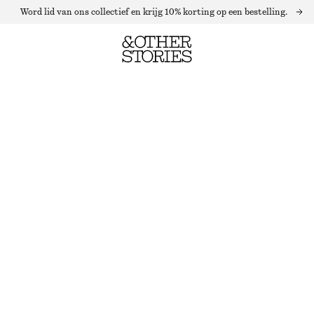
Word lid van ons collectief en krijg 10% korting op een bestelling.
ZIJDEN BLOUSE MET STRIKSLUITING BIJ DE HALS
NIET OP VOORRAAD
WIT
32
34
36
38
40
42
44
Maattabel
MAAT