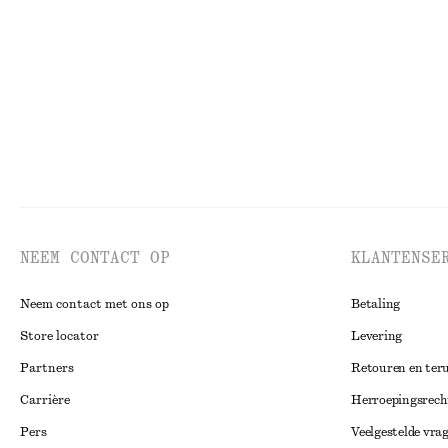
€ 35
€ 89
€ 15
€ 29
Laatste kans
Laatste kans
NEEM CONTACT OP
KLANTENSE
Neem contact met ons op
Betaling
Store locator
Levering
Partners
Retouren en ter
Carrière
Herroepingsrech
Pers
Veelgestelde vra