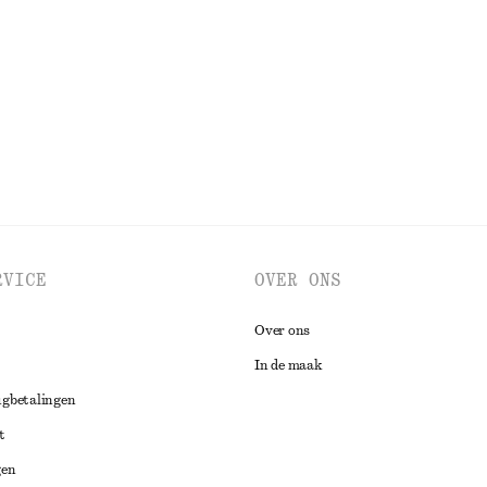
€ 59
€ 89
Laatste kans
100% cotton
BEKIJK ALLE BLOUSES EN OVERHEMDEN
RVICE
OVER ONS
Over ons
In de maak
ugbetalingen
t
gen